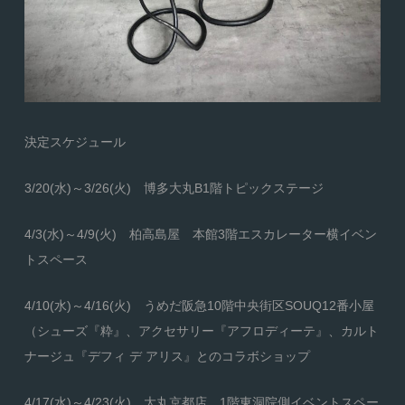
決定スケジュール
3/20(水)～3/26(火) 博多大丸B1階トピックステージ
4/3(水)～4/9(火) 柏高島屋 本館3階エスカレーター横イベン
トスペース
4/10(水)～4/16(火) うめだ阪急10階中央街区SOUQ12番小屋
（シューズ『粋』、アクセサリー『アフロディーテ』、カルト
ナージュ『デフィ デ アリス』とのコラボショップ
4/17(水)～4/23(火) 大丸京都店 1階東洞院側イベントスペー