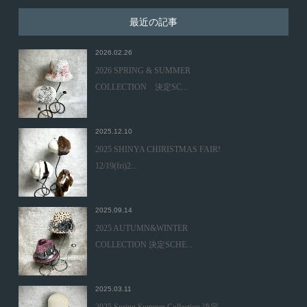
最近の記事
2026.02.26
2026 SPRING & SUMMER
COLLECTION 決定SC...
2025.12.10
2025 SHINYA CHIRISTMAS FAIR!
12/19(fri)2...
2025.09.14
2025 AUTUMN&WINTER
COLLECTION 決定SCHE...
2025.03.11
2025 Spring Summer Collection 決定