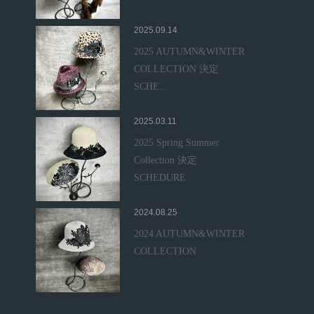
2025.09.14
2025 AUTUMN&WINTER
COLLECTION 決定
SCHE...
2025.03.11
2025 Spring Summer
Collection 決定
SCHEDURE
2024.08.25
2024 AUTUMN&WINTER
COLLECTION