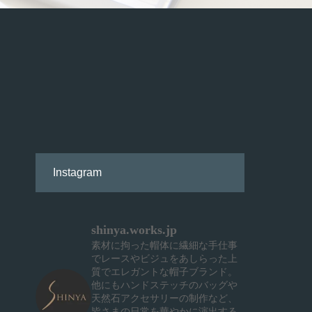
Instagram
shinya.works.jp
素材に拘った帽体に繊細な手仕事
でレースやビジュをあしらった上
質でエレガントな帽子ブランド。
他にもハンドステッチのバッグや
天然石アクセサリーの制作など、
皆さまの日常を華やかに演出する