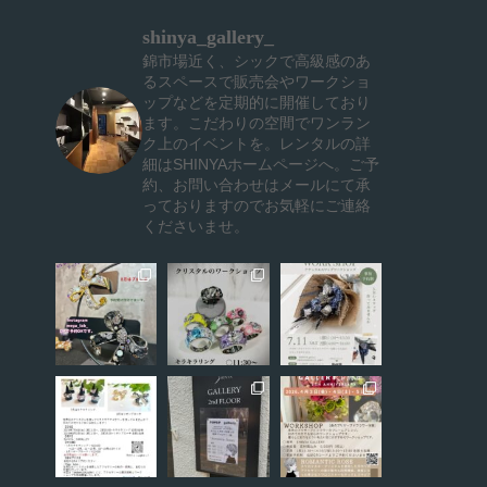
shinya_gallery_
錦市場近く、シックで高級感のあ
るスペースで販売会やワークショ
ップなどを定期的に開催しており
ます。こだわりの空間でワンラン
ク上のイベントを。レンタルの詳
細はSHINYAホームページへ。ご予
約、お問い合わせはメールにて承
っておりますのでお気軽にご連絡
くださいませ。